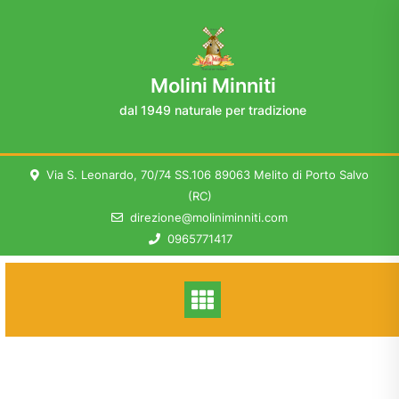
Skip
to
content
Molini Minniti
dal 1949 naturale per tradizione
Via S. Leonardo, 70/74 SS.106 89063 Melito di Porto Salvo
(RC)
direzione@moliniminniti.com
0965771417