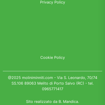
e
o
l
s
di
Privacy Policy
b
d
A
vi
o
o
p
di
o
n
p
k
Cookie Policy
@2025 moliniminniti.com - Via S. Leonardo, 70/74
SS.106 89063 Melito di Porto Salvo (RC) - tel.
0965771417
Sito realizzato da
B. Mandica
.