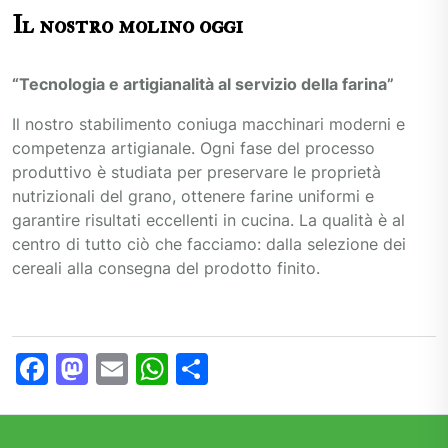
Il nostro molino oggi
“Tecnologia e artigianalità al servizio della farina”
Il nostro stabilimento coniuga macchinari moderni e
competenza artigianale. Ogni fase del processo
produttivo è studiata per preservare le proprietà
nutrizionali del grano, ottenere farine uniformi e
garantire risultati eccellenti in cucina. La qualità è al
centro di tutto ciò che facciamo: dalla selezione dei
cereali alla consegna del prodotto finito.
F
M
E
W
C
a
a
m
h
o
c
st
ai
at
n