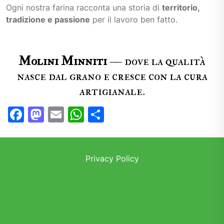
Ogni nostra farina racconta una storia di
territorio,
tradizione e passione
per il lavoro ben fatto.
Molini Minniti
— dove la qualità
nasce dal grano e cresce con la cura
artigianale.
F
M
E
W
C
a
a
m
h
o
c
st
ai
at
n
e
o
l
s
di
Privacy Policy
b
d
A
vi
o
o
p
di
o
n
p