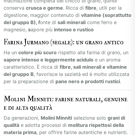
macinazione completa del chicco di grano, quindi
conserva
crusca e germe
. Ricca di
fibre
, utili per la
digestione, maggior contenuto di
vitamine (soprattutto
del gruppo B), f
onte di
sali minerali
come ferro e
magnesio,
s
apore più
intenso e rustico
Farina Jurmano (segale): un grano antico
Ha un
colore più scuro
rispetto alla farina di grano, un
sapore intenso e leggermente acidulo
e un aroma
caratteristico. È ricca di
fibre, sali minerali e vitamine
del gruppo B
, favorisce la sazietà ed è molto utilizzata
per la preparazione di
pane nero e prodotti rustici
.
Molini Minniti: farine naturali, genuine
e di alta qualità
Da generazioni,
Molini Minniti
seleziona solo
grani di
qualità
e adotta processi di
molitura rispettosi della
materia prima
, per offrire farine autentiche e nutrienti.