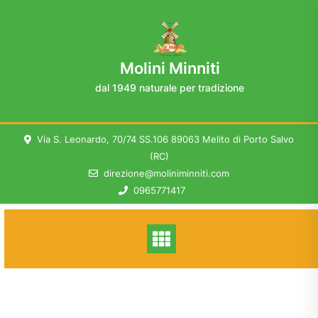
Skip
to
content
Molini Minniti
dal 1949 naturale per tradizione
Via S. Leonardo, 70/74 SS.106 89063 Melito di Porto Salvo
(RC)
direzione@moliniminniti.com
0965771417