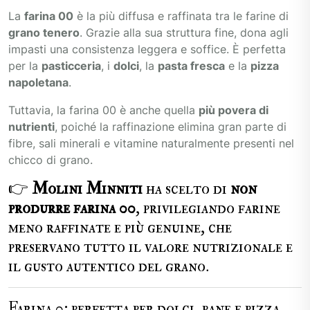
La
farina 00
è la più diffusa e raffinata tra le farine di
grano tenero
. Grazie alla sua struttura fine, dona agli
impasti una consistenza leggera e soffice. È perfetta
per la
pasticceria
, i
dolci
, la
pasta fresca
e la
pizza
napoletana
.
Tuttavia, la farina 00 è anche quella
più povera di
nutrienti
, poiché la raffinazione elimina gran parte di
fibre, sali minerali e vitamine naturalmente presenti nel
chicco di grano.
👉
Molini Minniti
ha scelto di
non
produrre farina 00
, privilegiando farine
meno raffinate e più genuine, che
preservano tutto il valore nutrizionale e
il gusto autentico del grano.
Farina 0: perfetta per dolci, pane e pizza