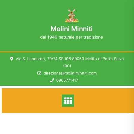
Skip
to
content
Molini Minniti
dal 1949 naturale per tradizione
Via S. Leonardo, 70/74 SS.106 89063 Melito di Porto Salvo
(RC)
direzione@moliniminniti.com
0965771417