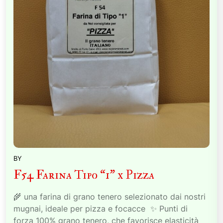
BY
F54 Farina Tipo “1” x Pizza
🌾 una farina di grano tenero selezionato dai nostri
mugnai, ideale per pizza e focacce ✨ Punti di
forza 100% grano tenero, che favorisce elasticità