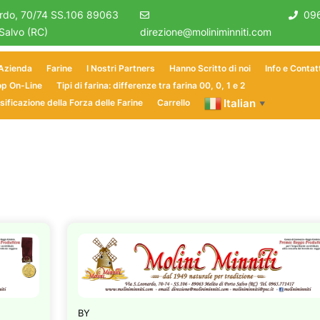
ardo, 70/74 SS.106 89063
09
 Salvo (RC)
direzione@moliniminniti.com
 Azienda
Farine
I Nostri Partners
Hanno Scritto di noi
Info e Contat
p On-Line
Tipi di farina: differenze tra farina 00, 0, 1 e 2
Italian
sificazione della Forza delle Farine
Carrello
▼
BY