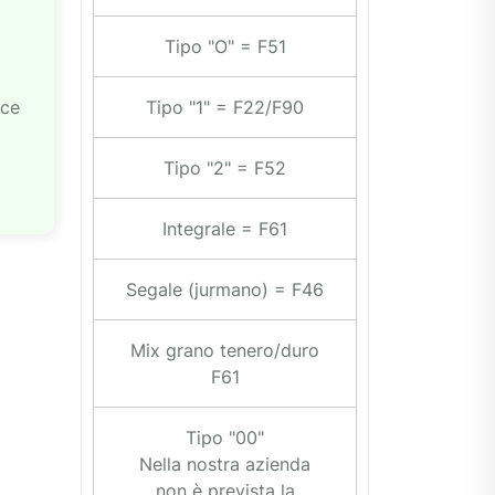
Tipo "O" = F51
Tipo "1" = F22/F90
oce
Tipo "2" = F52
Integrale = F61
Segale (jurmano) = F46
Mix grano tenero/duro
F61
Tipo "00"
Nella nostra azienda
non è prevista la