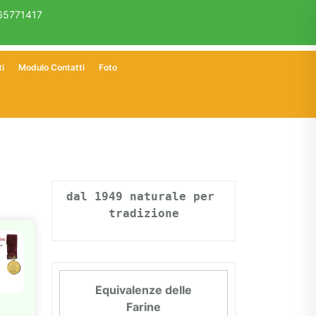
65771417
ti
Modulo Contatti
Foto
dal 1949 naturale per 
tradizione
Equivalenze delle
Farine