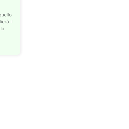
quello
ierà il
 la