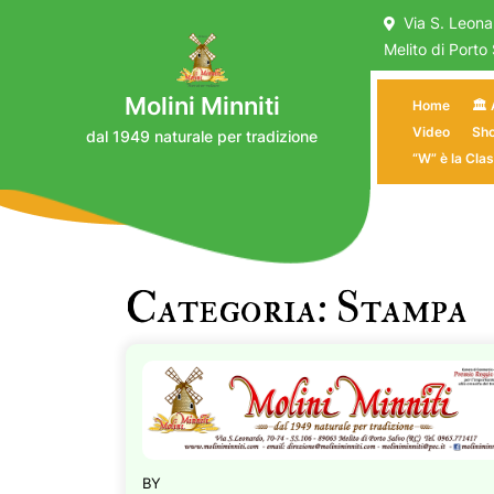
Skip
Via S. Leon
to
Melito di Porto
content
Molini Minniti
Home
🏛️
Video
Sho
dal 1949 naturale per tradizione
“W” è la Clas
Categoria:
Stampa
BY