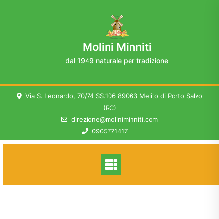
Skip
to
content
Molini Minniti
dal 1949 naturale per tradizione
Via S. Leonardo, 70/74 SS.106 89063 Melito di Porto Salvo
(RC)
direzione@moliniminniti.com
0965771417