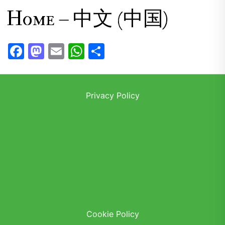
Home – 中文 (中国)
F
M
E
W
C
a
a
m
h
o
c
st
ai
at
n
e
o
l
s
di
Privacy Policy
b
d
A
vi
o
o
p
di
o
n
p
k
Cookie Policy