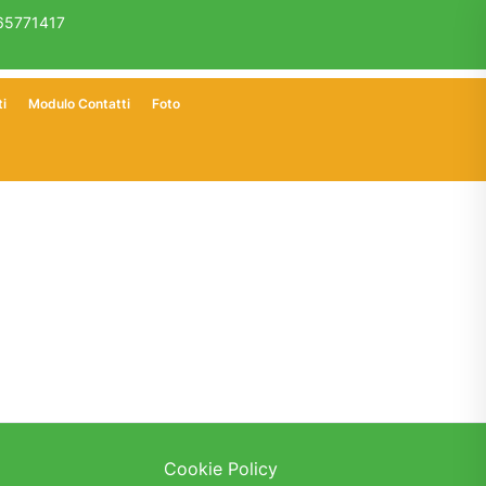
65771417
ti
Modulo Contatti
Foto
Cookie Policy