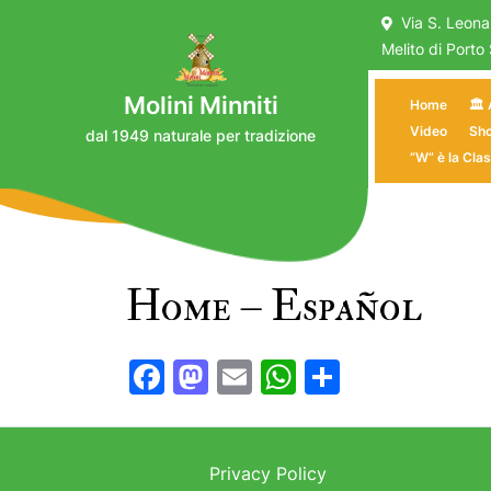
Skip
Via S. Leon
to
Melito di Porto
content
Molini Minniti
Home
🏛️
Video
Sho
dal 1949 naturale per tradizione
“W” è la Clas
Home – Español
F
M
E
W
C
a
a
m
h
o
c
st
ai
at
n
e
o
l
s
di
Privacy Policy