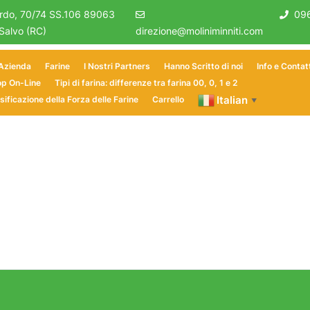
ardo, 70/74 SS.106 89063
09
 Salvo (RC)
direzione@moliniminniti.com
 Azienda
Farine
I Nostri Partners
Hanno Scritto di noi
Info e Contat
p On-Line
Tipi di farina: differenze tra farina 00, 0, 1 e 2
Italian
sificazione della Forza delle Farine
Carrello
▼